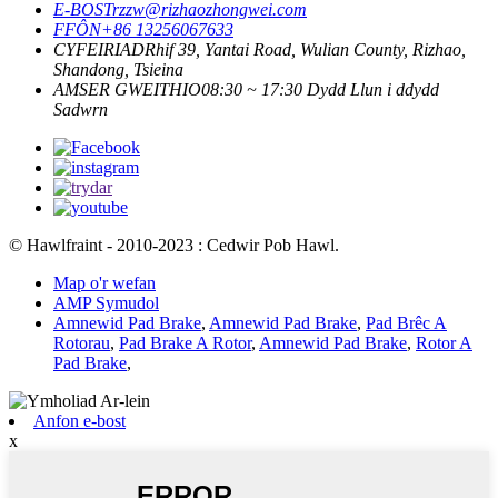
E-BOST
rzzw@rizhaozhongwei.com
FFÔN
+86 13256067633
CYFEIRIAD
Rhif 39, Yantai Road, Wulian County, Rizhao,
Shandong, Tsieina
AMSER GWEITHIO
08:30 ~ 17:30 Dydd Llun i ddydd
Sadwrn
© Hawlfraint - 2010-2023 : Cedwir Pob Hawl.
Map o'r wefan
AMP Symudol
Amnewid Pad Brake
,
Amnewid Pad Brake
,
Pad Brêc A
Rotorau
,
Pad Brake A Rotor
,
Amnewid Pad Brake
,
Rotor A
Pad Brake
,
Anfon e-bost
x