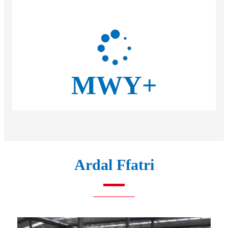
MWY+
Ardal Ffatri