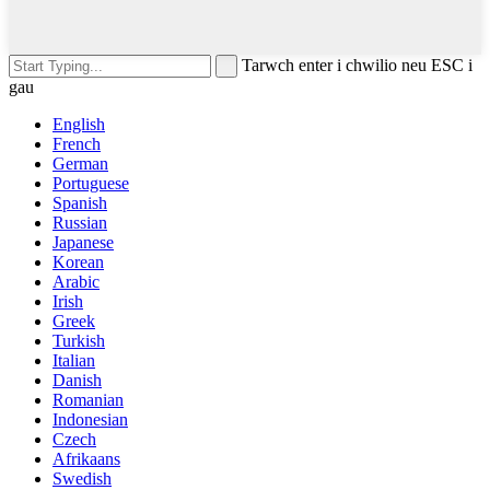
Tarwch enter i chwilio neu ESC i
gau
English
French
German
Portuguese
Spanish
Russian
Japanese
Korean
Arabic
Irish
Greek
Turkish
Italian
Danish
Romanian
Indonesian
Czech
Afrikaans
Swedish