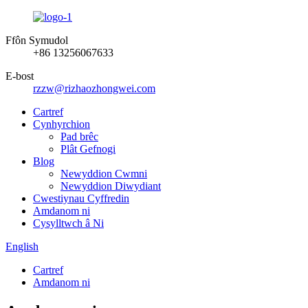
Ffôn Symudol
+86 13256067633
E-bost
rzzw@rizhaozhongwei.com
Cartref
Cynhyrchion
Pad brêc
Plât Gefnogi
Blog
Newyddion Cwmni
Newyddion Diwydiant
Cwestiynau Cyffredin
Amdanom ni
Cysylltwch â Ni
English
Cartref
Amdanom ni