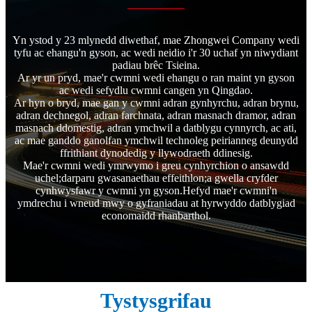
Yn ystod y 23 mlynedd diwethaf, mae Zhongwei Company wedi
tyfu ac ehangu'n gyson, ac wedi neidio i'r 30 uchaf yn niwydiant
padiau brêc Tsieina.
Ar yr un pryd, mae'r cwmni wedi ehangu o ran maint yn gyson
ac wedi sefydlu cwmni cangen yn Qingdao.
Ar hyn o bryd, mae gan y cwmni adran gynhyrchu, adran brynu,
adran dechnegol, adran farchnata, adran masnach dramor, adran
masnach ddomestig, adran ymchwil a datblygu cynnyrch, ac ati,
ac mae ganddo ganolfan ymchwil technoleg peirianneg deunydd
ffrithiant dynodedig y llywodraeth ddinesig.
Mae'r cwmni wedi ymrwymo i greu cynhyrchion o ansawdd
uchel;darparu gwasanaethau effeithlon;a gwella cryfder
cynhwysfawr y cwmni yn gyson.Hefyd mae'r cwmni'n
ymdrechu i wneud mwy o gyfraniadau at hyrwyddo datblygiad
economaidd rhanbarthol.
Tystysgrifau