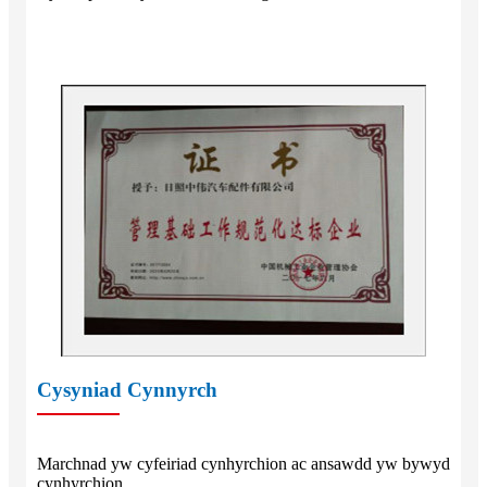
Cysyniad Cynnyrch
Marchnad yw cyfeiriad cynhyrchion ac ansawdd yw bywyd
cynhyrchion.