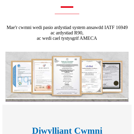
Mae'r cwmni wedi pasio ardystiad system ansawdd IATF 16949
ac ardystiad R90,
ac wedi cael tystysgrif AMECA
Diwylliant Cwmni