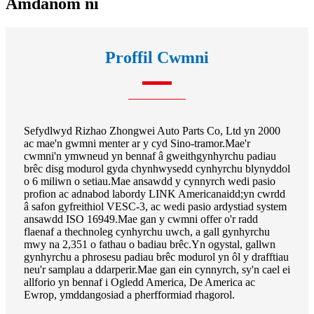
Amdanom ni
Proffil Cwmni
Sefydlwyd Rizhao Zhongwei Auto Parts Co, Ltd yn 2000
ac mae'n gwmni menter ar y cyd Sino-tramor.Mae'r
cwmni'n ymwneud yn bennaf â gweithgynhyrchu padiau
brêc disg modurol gyda chynhwysedd cynhyrchu blynyddol
o 6 miliwn o setiau.Mae ansawdd y cynnyrch wedi pasio
profion ac adnabod labordy LINK Americanaidd;yn cwrdd
â safon gyfreithiol VESC-3, ac wedi pasio ardystiad system
ansawdd ISO 16949.Mae gan y cwmni offer o'r radd
flaenaf a thechnoleg cynhyrchu uwch, a gall gynhyrchu
mwy na 2,351 o fathau o badiau brêc.Yn ogystal, gallwn
gynhyrchu a phrosesu padiau brêc modurol yn ôl y drafftiau
neu'r samplau a ddarperir.Mae gan ein cynnyrch, sy'n cael ei
allforio yn bennaf i Ogledd America, De America ac
Ewrop, ymddangosiad a pherfformiad rhagorol.