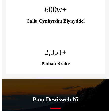
600
w+
Gallu Cynhyrchu Blynyddol
2,351
+
Padiau Brake
Pam Dewiswch Ni