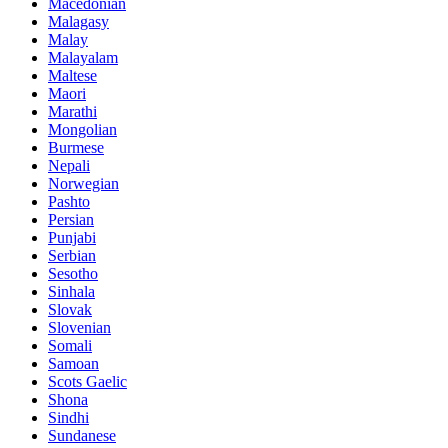
Macedonian
Malagasy
Malay
Malayalam
Maltese
Maori
Marathi
Mongolian
Burmese
Nepali
Norwegian
Pashto
Persian
Punjabi
Serbian
Sesotho
Sinhala
Slovak
Slovenian
Somali
Samoan
Scots Gaelic
Shona
Sindhi
Sundanese