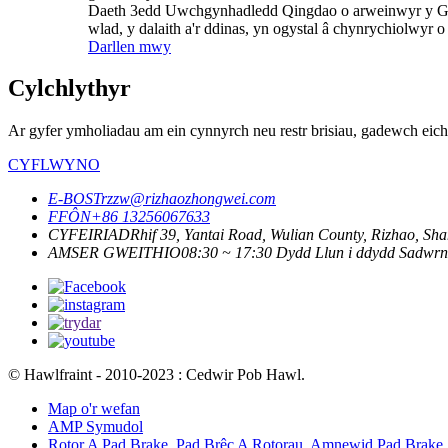
Daeth 3edd Uwchgynhadledd Qingdao o arweinwyr y Gorf
wlad, y dalaith a'r ddinas, yn ogystal â chynrychiolwyr o 
Darllen mwy
Cylchlythyr
Ar gyfer ymholiadau am ein cynnyrch neu restr brisiau, gadewch eic
CYFLWYNO
E-BOST
rzzw@rizhaozhongwei.com
FFÔN
+86 13256067633
CYFEIRIAD
Rhif 39, Yantai Road, Wulian County, Rizhao, Sha
AMSER GWEITHIO
08:30 ~ 17:30 Dydd Llun i ddydd Sadwrn
© Hawlfraint - 2010-2023 : Cedwir Pob Hawl.
Map o'r wefan
AMP Symudol
Rotor A Pad Brake
,
Pad Brêc A Rotorau
,
Amnewid Pad Brake