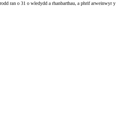
d ran o 31 o wledydd a rhanbarthau, a phrif arweinwyr y