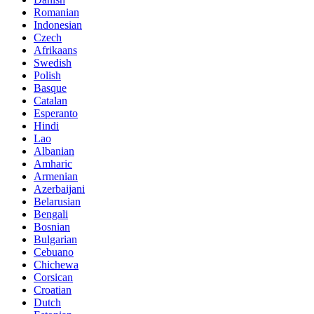
Romanian
Indonesian
Czech
Afrikaans
Swedish
Polish
Basque
Catalan
Esperanto
Hindi
Lao
Albanian
Amharic
Armenian
Azerbaijani
Belarusian
Bengali
Bosnian
Bulgarian
Cebuano
Chichewa
Corsican
Croatian
Dutch