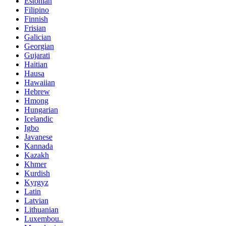
Estonian
Filipino
Finnish
Frisian
Galician
Georgian
Gujarati
Haitian
Hausa
Hawaiian
Hebrew
Hmong
Hungarian
Icelandic
Igbo
Javanese
Kannada
Kazakh
Khmer
Kurdish
Kyrgyz
Latin
Latvian
Lithuanian
Luxembou..