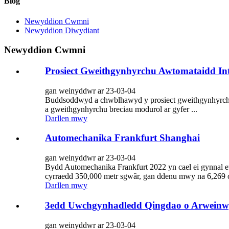
Blog
Newyddion Cwmni
Newyddion Diwydiant
Newyddion Cwmni
Prosiect Gweithgynhyrchu Awtomataidd Inte
gan weinyddwr ar 23-03-04
Buddsoddwyd a chwblhawyd y prosiect gweithgynhyrchu
a gweithgynhyrchu breciau modurol ar gyfer ...
Darllen mwy
Automechanika Frankfurt Shanghai
gan weinyddwr ar 23-03-04
Bydd Automechanika Frankfurt 2022 yn cael ei gynnal 
cyrraedd 350,000 metr sgwâr, gan ddenu mwy na 6,269 o
Darllen mwy
3edd Uwchgynhadledd Qingdao o Arweinwy
gan weinyddwr ar 23-03-04