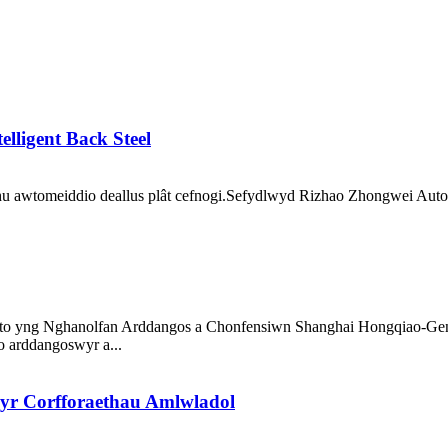
lligent Back Steel
 awtomeiddio deallus plât cefnogi.Sefydlwyd Rizhao Zhongwei Auto
eto yng Nghanolfan Arddangos a Chonfensiwn Shanghai Hongqiao-Gened
 arddangoswyr a...
r Corfforaethau Amlwladol