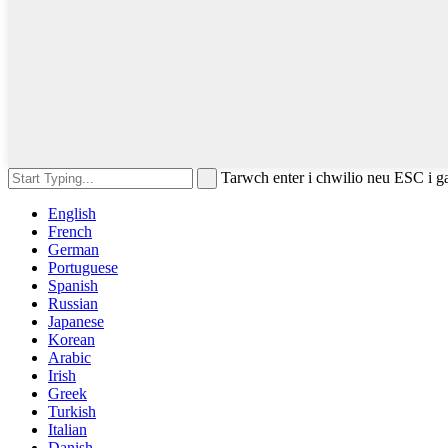
Tarwch enter i chwilio neu ESC i g
English
French
German
Portuguese
Spanish
Russian
Japanese
Korean
Arabic
Irish
Greek
Turkish
Italian
Danish