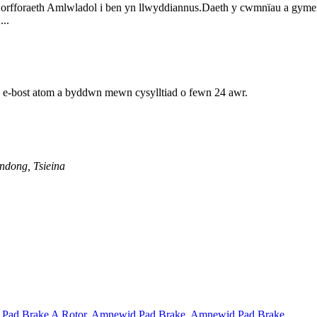
foraeth Amlwladol i ben yn llwyddiannus.Daeth y cwmnïau a gymerod
...
h e-bost atom a byddwn mewn cysylltiad o fewn 24 awr.
ndong, Tsieina
,
Pad Brake A Rotor
,
Amnewid Pad Brake
,
Amnewid Pad Brake
,