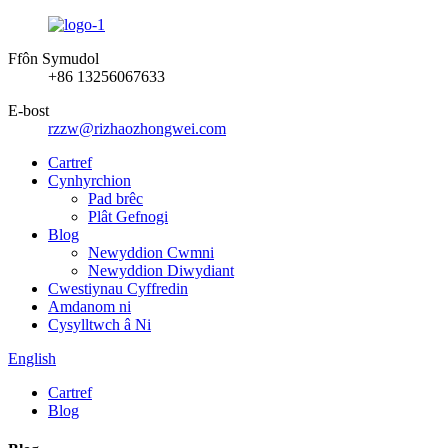
Ffôn Symudol
+86 13256067633
E-bost
rzzw@rizhaozhongwei.com
Cartref
Cynhyrchion
Pad brêc
Plât Gefnogi
Blog
Newyddion Cwmni
Newyddion Diwydiant
Cwestiynau Cyffredin
Amdanom ni
Cysylltwch â Ni
English
Cartref
Blog