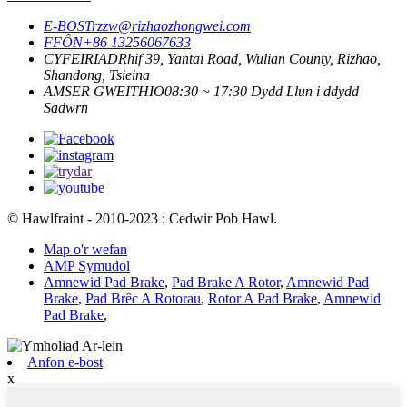
E-BOST
rzzw@rizhaozhongwei.com
FFÔN
+86 13256067633
CYFEIRIAD
Rhif 39, Yantai Road, Wulian County, Rizhao,
Shandong, Tsieina
AMSER GWEITHIO
08:30 ~ 17:30 Dydd Llun i ddydd
Sadwrn
© Hawlfraint - 2010-2023 : Cedwir Pob Hawl.
Map o'r wefan
AMP Symudol
Amnewid Pad Brake
,
Pad Brake A Rotor
,
Amnewid Pad
Brake
,
Pad Brêc A Rotorau
,
Rotor A Pad Brake
,
Amnewid
Pad Brake
,
Anfon e-bost
x