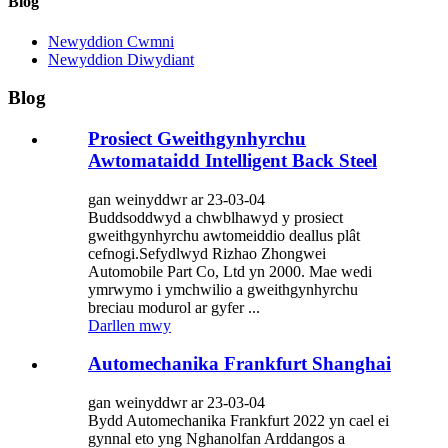
Blog
Newyddion Cwmni
Newyddion Diwydiant
Blog
Prosiect Gweithgynhyrchu
Awtomataidd Intelligent Back Steel
gan weinyddwr ar 23-03-04
Buddsoddwyd a chwblhawyd y prosiect
gweithgynhyrchu awtomeiddio deallus plât
cefnogi.Sefydlwyd Rizhao Zhongwei
Automobile Part Co, Ltd yn 2000. Mae wedi
ymrwymo i ymchwilio a gweithgynhyrchu
breciau modurol ar gyfer ...
Darllen mwy
Automechanika Frankfurt Shanghai
gan weinyddwr ar 23-03-04
Bydd Automechanika Frankfurt 2022 yn cael ei
gynnal eto yng Nghanolfan Arddangos a