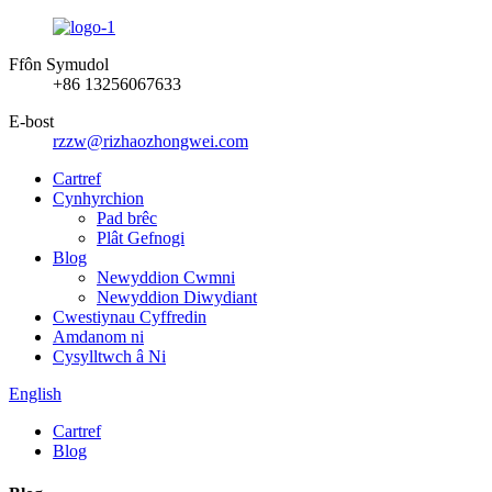
Ffôn Symudol
+86 13256067633
E-bost
rzzw@rizhaozhongwei.com
Cartref
Cynhyrchion
Pad brêc
Plât Gefnogi
Blog
Newyddion Cwmni
Newyddion Diwydiant
Cwestiynau Cyffredin
Amdanom ni
Cysylltwch â Ni
English
Cartref
Blog