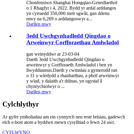
Chonfensiwn Shanghai Hongqiao-Genedlaethol
o 1 Rhagfyr i 4, 2022. Bydd yr ardal arddangos
yn cyrraedd 350,000 metr sgwâr, gan ddenu
mwy na 6,269 o arddangoswyr a...
Darllen mwy
3edd Uwchgynhadledd Qingdao o
Arweinwyr Corfforaethau Amlwladol
gan weinyddwr ar 23-03-04
Daeth 3edd Uwchgynhadledd Qingdao o
arweinwyr y Gorfforaeth Amlwladol i ben yn
llwyddiannus.Daeth y cwmnïau a gymerodd ran
o 31 o wledydd a rhanbarthau, a phrif arweinwyr
y wlad, y dalaith a'r ddinas, yn ogystal â
chynrychiolwyr o ...
Darllen mwy
Cylchlythyr
Ar gyfer ymholiadau am ein cynnyrch neu restr brisiau, gadewch
eich e-bost atom a byddwn mewn cysylltiad o fewn 24 awr.
CYFLWYNO