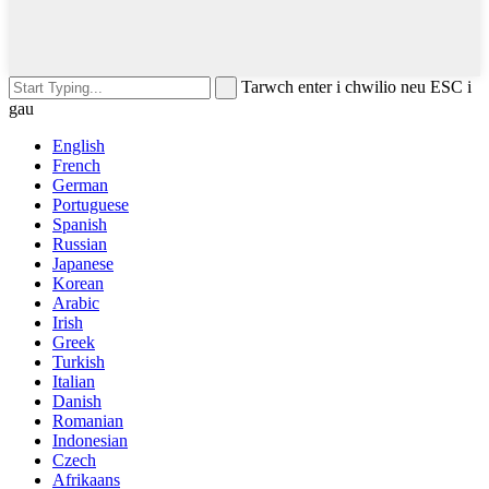
Tarwch enter i chwilio neu ESC i
gau
English
French
German
Portuguese
Spanish
Russian
Japanese
Korean
Arabic
Irish
Greek
Turkish
Italian
Danish
Romanian
Indonesian
Czech
Afrikaans