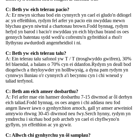
C: Beth yw eich telerau pacio?
A: Er mwyn sicrhau bod ein cynnyrch yn cael ei gludo'n ddiogel
ac yn effeithlon, rydym fel arfer yn pacio ein nwyddau mewn
blychau gwyn niwtral a chartonau brown.Fodd bynnag, rydym
hefyd yn barod i bacio'r nwyddau yn eich blychau brand os oes
gennych batentau sydd wedi'u cofrestru'n gyfreithiol a rhoi'r
llythyrau awdurdodi angenrheidiol i ni.
C: Beth yw eich telerau talu?
A: Ein telerau talu safonol yw T / T (trosglwyddo gwifren), 30%
fel blaendal, a balans o 70% cyn ei ddanfon.Rydym yn deall bod
diogelwch a thryloywder yn hollbwysig, a dyna pam rydym yn
cynnwys lluniau o'r cynnyrch a'i becynnu cyn i chi wneud y
taliad terfynol.
C: Beth am eich amser dosbarthu?
A: Fel arfer mae ein hamser dosbarthu 7-15 diwrnod ar ôl derbyn
eich taliad.Fodd bynnag, os oes angen i chi addasu neu fod
angen llawer iawn o gynhyrchion arnoch, gall yr amser arweiniol
amrywio rhwng 30-45 diwrnod neu fwy.Serch hynny, rydym yn
ymdrechu i sicrhau bod pob archeb yn cael ei chyflwyno'n
gyflym, yn effeithlon ac yn gywir.
C: Allwch chi gynhyrchu yn ôl samplau?