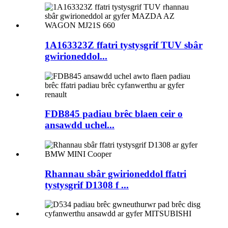
1A163323Z ffatri tystysgrif TUV sbâr
gwirioneddol...
FDB845 padiau brêc blaen ceir o
ansawdd uchel...
Rhannau sbâr gwirioneddol ffatri
tystysgrif D1308 f ...