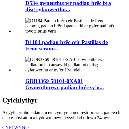
D534 gwneuthurwr padiau brêc bra
disg cyfanwerthu...
D1184 padiau brêc ceir Pastillas de
freno serami...
GDB3369 58101-0XA01
Gwneuthurwr padiau brêc sy'n...
Cylchlythyr
Ar gyfer ymholiadau am ein cynnyrch neu restr brisiau, gadewch
eich e-bost atom a byddwn mewn cysylltiad o fewn 24 awr.
CYFLWYNO