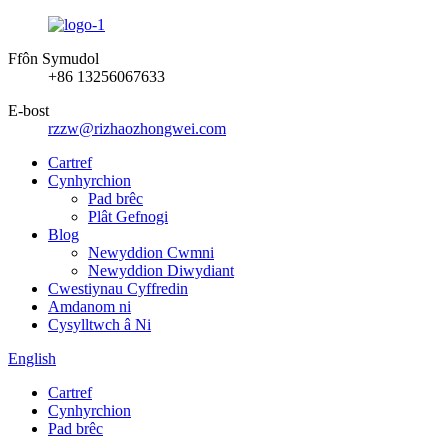
Ffôn Symudol
+86 13256067633
E-bost
rzzw@rizhaozhongwei.com
Cartref
Cynhyrchion
Pad brêc
Plât Gefnogi
Blog
Newyddion Cwmni
Newyddion Diwydiant
Cwestiynau Cyffredin
Amdanom ni
Cysylltwch â Ni
English
Cartref
Cynhyrchion
Pad brêc