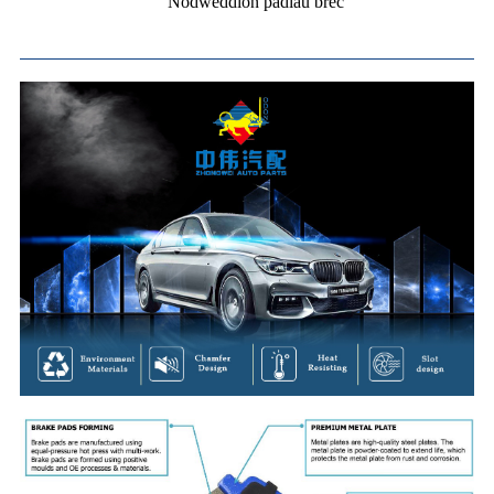
Nodweddion padiau brêc