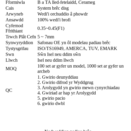
Fformiwla
B a TA lled-fetelaidd, Cerameg
Cais
System brêc disg
Arwyneb
Wedi'i orchuddio â phowdr
Ansawdd
100% wedi'i brofi
Cyfernod
0.35~0.45(F1)
Ffrithiant
Trwch Plât Cefn
5 ~ 7mm
Synwyryddion
Safonau OE yn ôl modelau padiau brêc
Tystysgrifau
ISO/TS16949, AMERCA, TUV, EMARK
Swn
Sŵn Isel neu ddim sŵn
Llwch
Isel neu ddim llwch
100 set ar gyfer un model, 1000 set ar gyfer un
MOQ
archeb
1. Gwirio deunyddiau
2. Gwirio difrod yr Wyddgrug
3. Arolygydd yn gwirio mewn cynyrchiadau
QC
4. Gwiriad ar hap yr Arolygydd
5. gwirio pacio
6. gwirio dwbl