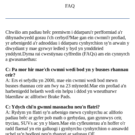
FAQ
Chwilio am padiau brêc premiwm i ddarparu'r perfformiad a'r
dibynadwyedd gorau i'ch cerbyd?Mae gan ein cwmni'r profiad,
yr arbenigedd a'r adnoddau i ddarparu cynhyrchion sy'n arwain y
diwydiant y mae gyrwyr ledled y byd yn ymddiried
ynddynt.Dyma rai cwestiynau cyffredin (FAQs) am ein cynnyrch
a gwasanaethau:
C: Pa mor hir mae'ch cwmni wedi bod yn y busnes rhannau
ceir?
A: Ers ei sefydlu yn 2000, mae ein cwmni wedi bod mewn
busnes rhannau ceir am fwy na 23 mlynedd.Mae ein profiad a'n
harbenigedd helaeth wedi ein helpu i ddod yn wneuthurwr
blaenllaw ac allforiwr Brake Pads.
C: Ydych chi'n gwmni masnachu neu'n ffatri?
A: Rydym yn ffatri sy'n arbenigo mewn cynhyrchu ac allforio
padiau brêc ar gyfer pob math o gerbydau, gan gynnwys ceir,
tryciau, SUVs ac yn y blaen.Mae ein cyfleusterau a'n hoffer o'r
radd flaenaf yn ein galluogi i gynhyrchu cynhyrchion o ansawdd
uchel sy'n bodloni neu'n rhagori ar safonau OE.