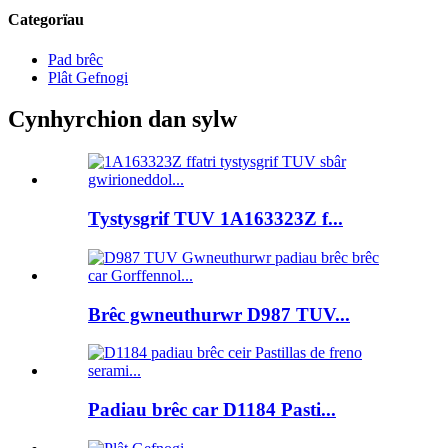
Categorïau
Pad brêc
Plât Gefnogi
Cynhyrchion dan sylw
Tystysgrif TUV 1A163323Z f...
Brêc gwneuthurwr D987 TUV...
Padiau brêc car D1184 Pasti...