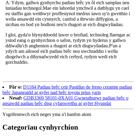
A: Ydym, gallwn gynhyrchu padiau brêc yn ôl eich samplau neu
luniadau technegol.Mae ein labordai ymchwil a datblygu yn cael
eu staffio gan weithwyr proffesiynol medrus iawn sy'n gweithio i
wella ansawdd ein cynnyrch, canfod a thrwsio diffygion, a
sicrhau eu bod yn bodloni neu'n rhagori ar eich disgwyliadau.
I gloi, gyda'n blynyddoedd lawer o brofiad, technoleg flaengar ac
ystod eang o gynhyrchion o safon, rydym yn hyderus y gallwn
ddiwallu'ch anghenion a rhagori ar eich disgwyliadau.P'un a
ydych am ailosod eich padiau brêc neu uwchraddio i wella
diogelwch a dibynadwyedd eich cerbyd, rydym wedi eich
gorchuddio.
Pâr o:
D1184 Padiau brêc ceir Pastillas de freno ceramig padiau
brêc Japaneaidd ar gyfer pad brêc toyota prius yaris
Nesaf:
GDB3369 58101-0XA01 Gwneuthurwr padiau brêc o
ansawdd padiau brêc disg cyfanwerthu ar gyfer Hyundai
Ysgrifennwch eich neges yma a'i hanfon atom
Categorïau cynhyrchion