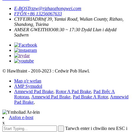
E-BOST
rzzw@rizhaozhongwei.com
FFÔN
+86 13256067633
CYFEIRIAD
Rhif 39, Yantai Road, Wulian County, Rizhao,
Shandong, Tsieina
AMSER GWEITHIO
08:30 ~ 17:30 Dydd Llun i ddydd
Sadwrn
© Hawlfraint - 2010-2023 : Cedwir Pob Hawl.
Map o'r wefan
AMP Symudol
Amnewid Pad Brake
,
Rotor A Pad Brake
,
Pad Brêc A
Rotorau
,
Amnewid Pad Brake
,
Pad Brake A Rotor
,
Amnewid
Pad Brake
,
Anfon e-bost
x
Tarwch enter i chwilio neu ESC i