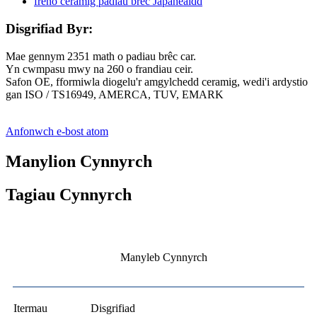
Disgrifiad Byr:
Mae gennym 2351 math o padiau brêc car.
Yn cwmpasu mwy na 260 o frandiau ceir.
Safon OE, fformiwla diogelu'r amgylchedd ceramig, wedi'i ardystio
gan ISO / TS16949, AMERCA, TUV, EMARK
Anfonwch e-bost atom
Manylion Cynnyrch
Tagiau Cynnyrch
Manyleb Cynnyrch
Itermau
Disgrifiad